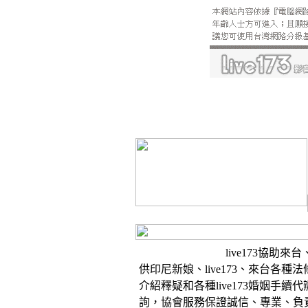
live173協助來
供印尼新娘、live173、來台各種
介紹釋疑和各種live173婚姻手續代
詢，協會服務保證誠信、專業、負