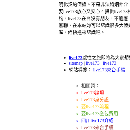
明化契約保證。不是非法婚姻仲介
娶live173放心又安心。提供live17
詢，live173在台沒有朋友，不適
無聊，在本站妳可以認識很多大陸
喔，趕快進來認識吧。
live173
感性之旅即將為大家想婚
sitemap
|
live173
|
live173
|
網站導覽：
live173來台手續
|
相關詞：
live173論壇
live173身分證
娶live173流程
娶live173全包費用
四川live173介紹
live173來台手續