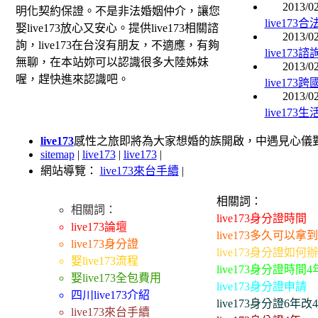
2013/02
明化契約保證。不是非法婚姻仲介，讓您
live17
娶live173放心又安心。提供live173相關諮
2013/02
詢，live173在台沒有朋友，不適應，有夠
live17
無聊，在本站妳可以認識很多大陸姊妹
2013/02
喔，趕快進來認識吧。
live17
2013/02
live17
live173
感性之旅即將為大家想婚的族開啟，中遇見心儀對象而
sitemap
|
live173
|
live173
|
網站導覽：
live173來台手續
|
相關詞：
相關詞：
live173身分證時間
live173論壇
live173多久可以拿
live173身分證
live173身分證如何
娶live173流程
live173身分證時間4
娶live173全包費用
live173身分證申請
四川live173介紹
live173身分證6年改
live173來台手續