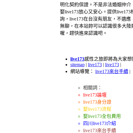
明化契約保證。不是非法婚姻仲介
娶live173放心又安心。提供live17
詢，live173在台沒有朋友，不適
無聊，在本站妳可以認識很多大陸
喔，趕快進來認識吧。
live173
感性之旅即將為大家想婚
sitemap
|
live173
|
live173
|
網站導覽：
live173來台手續
|
相關詞：
live173論壇
live173身分證
娶live173流程
娶live173全包費用
四川live173介紹
live173來台手續