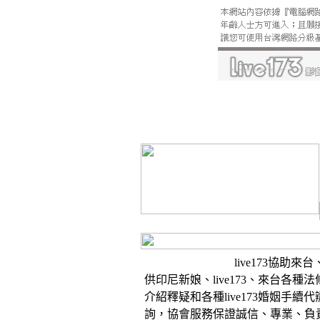
live173協助來
供印尼新娘、live173、來台各種
介紹釋疑和各種live173婚姻手續代
詢，協會服務保證誠信、專業、負