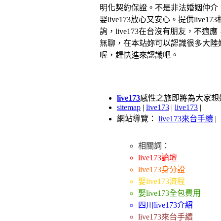
明化契約保證。不是非法婚姻仲介
娶live173放心又安心。提供live17
詢，live173在台沒有朋友，不適
無聊，在本站妳可以認識很多大陸
喔，趕快進來認識吧。
live173
感性之旅即將為大家想婚
sitemap
|
live173
|
live173
|
網站導覽：
live173來台手續
|
相關詞：
live173論壇
live173身分證
娶live173流程
娶live173全包費用
四川live173介紹
live173來台手續