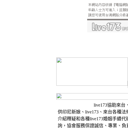
live173協助來
供印尼新娘、live173、來台各種
介紹釋疑和各種live173婚姻手續代
詢，協會服務保證誠信、專業、負