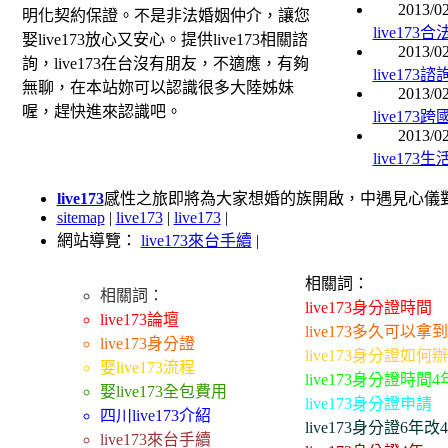
2013/02
明化契約保證。不是非法婚姻仲介，讓您
live17
娶live173放心又安心。提供live173相關諮
2013/02
詢，live173在台沒有朋友，不適應，有夠
live17
無聊，在本站妳可以認識很多大陸姊妹
2013/02
喔，趕快進來認識吧。
live17
2013/02
live17
live173
感性之旅即將為大家想婚的族開啟，中遇見心儀對象而
sitemap
|
live173
|
live173
|
網站導覽：
live173來台手續
|
相關詞：
相關詞：
live173身分證時間
live173論壇
live173多久可以拿
live173身分證
live173身分證如何
娶live173流程
live173身分證時間4
娶live173全包費用
live173身分證申請
四川live173介紹
live173身分證6年改
live173來台手續