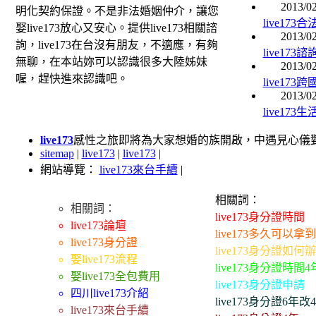
2013/02
明化契約保證。不是非法婚姻仲介，讓您
live17
娶live173放心又安心。提供live173相關諮
2013/02
詢，live173在台沒有朋友，不適應，有夠
live17
無聊，在本站妳可以認識很多大陸姊妹
2013/02
喔，趕快進來認識吧。
live17
2013/02
live17
live173
感性之旅即將為大家想婚的族開啟，中遇見心儀對象而
sitemap
|
live173
|
live173
|
網站導覽：
live173來台手續
|
相關詞：
相關詞：
live173身分證時間
live173論壇
live173多久可以拿
live173身分證
live173身分證如何
娶live173流程
live173身分證時間4
娶live173全包費用
live173身分證申請
四川live173介紹
live173身分證6年改
live173來台手續