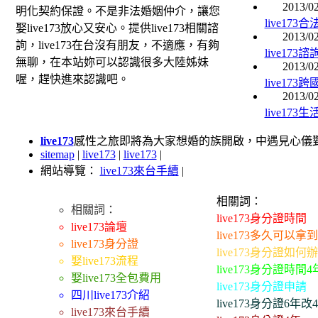
2013/02
明化契約保證。不是非法婚姻仲介，讓您
live17
娶live173放心又安心。提供live173相關諮
2013/02
詢，live173在台沒有朋友，不適應，有夠
live17
無聊，在本站妳可以認識很多大陸姊妹
2013/02
喔，趕快進來認識吧。
live17
2013/02
live17
live173
感性之旅即將為大家想婚的族開啟，中遇見心儀對象而
sitemap
|
live173
|
live173
|
網站導覽：
live173來台手續
|
相關詞：
相關詞：
live173身分證時間
live173論壇
live173多久可以拿
live173身分證
live173身分證如何
娶live173流程
live173身分證時間4
娶live173全包費用
live173身分證申請
四川live173介紹
live173身分證6年改
live173來台手續